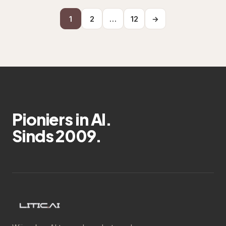
1
2
…
12
→
Pioniers in AI.
Sinds 2009.