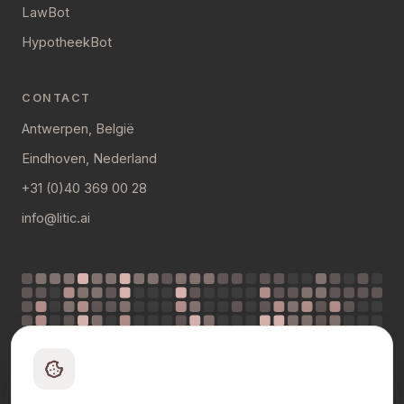
LawBot
HypotheekBot
CONTACT
Antwerpen, België
Eindhoven, Nederland
+31 (0)40 369 00 28
info@litic.ai
mrt
apr
mei
jun
jul
volg ons op
Er wordt hier elke dag gebouwd: 1.323