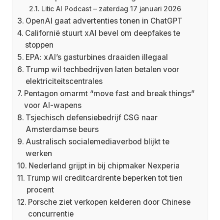
Litic AI Podcast – zaterdag 17 januari 2026
OpenAI gaat advertenties tonen in ChatGPT
Californië stuurt xAI bevel om deepfakes te
stoppen
EPA: xAI’s gasturbines draaiden illegaal
Trump wil techbedrijven laten betalen voor
elektriciteitscentrales
Pentagon omarmt “move fast and break things”
voor AI-wapens
Tsjechisch defensiebedrijf CSG naar
Amsterdamse beurs
Australisch socialemediaverbod blijkt te
werken
Nederland grijpt in bij chipmaker Nexperia
Trump wil creditcardrente beperken tot tien
procent
Porsche ziet verkopen kelderen door Chinese
concurrentie