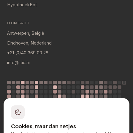
HypotheekBot
CONTACT
Antwerpen, België
Eindhoven, Nederland
+31 (0)40 369 00 28
info@litic.ai
mrt
apr
mei
jun
jul
volg ons op
Er wordt hier elke dag gebouwd: 1.331 commits
Cookies, maar dan netjes
GitHub
in 12 maanden ·